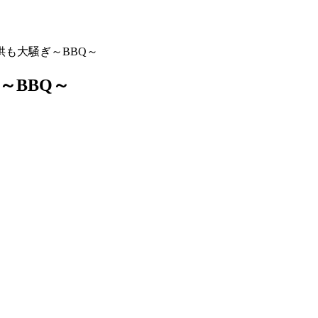
供も大騒ぎ～BBQ～
～BBQ～