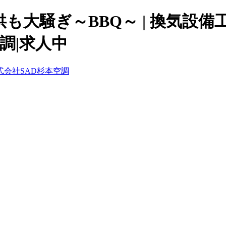
も大騒ぎ～BBQ～ | 換気設
調|求人中