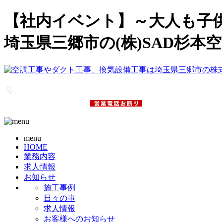
【社内イベント】～大人も子供
埼玉県三郷市の(株)SAD杉本空
menu
HOME
業務内容
求人情報
お知らせ
施工事例
日々の事
求人情報
お客様へのお知らせ